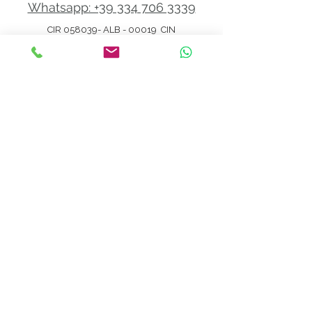
Whatsapp: +39 334 706 3339
CIR 058039- ALB - 00019 CIN
IT058039A1LATUYQ7Q
PRENOTA ORA
PROMOZIONI
© 2022 DomusParkHotel. CON
DESIGN
srl
Privacy Policy
|
Cookie Policy