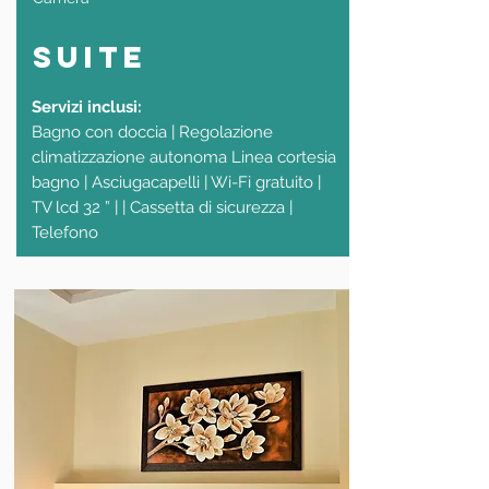
suite
Servizi inclusi:
Bagno con doccia | Regolazione
climatizzazione autonoma Linea cortesia
bagno | Asciugacapelli | Wi-Fi gratuito |
TV lcd 32 ” | | Cassetta di sicurezza |
Telefono