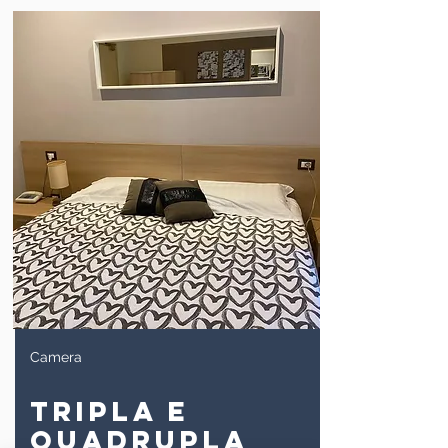
Camera
tripla e
quadrupla