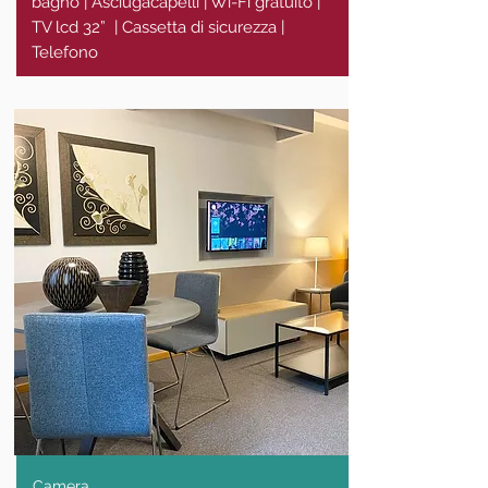
bagno | Asciugacapelli | Wi-Fi gratuito |
TV lcd 32” | Cassetta di sicurezza |
Telefono
Camera